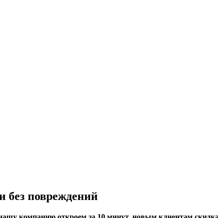
и без повреждений
нашу компанию откроем за 10 минут, новым клиентам скидк