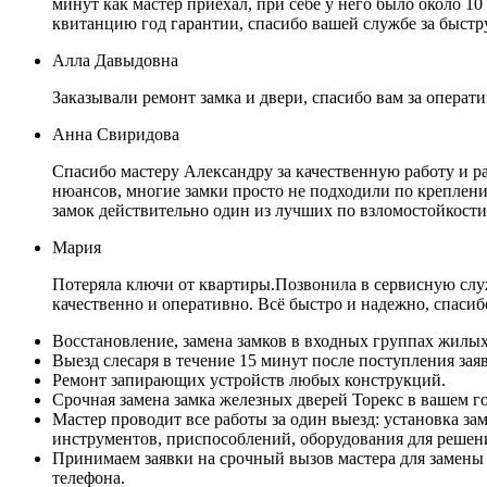
минут как мастер приехал, при себе у него было около 10
квитанцию год гарантии, спасибо вашей службе за быст
Алла Давыдовна
Заказывали ремонт замка и двери, спасибо вам за операт
Анна Свиридова
Спасибо мастеру Александру за качественную работу и р
нюансов, многие замки просто не подходили по креплению
замок действительно один из лучших по взломостойкост
Мария
Потеряла ключи от квартиры.Позвонила в сервисную служ
качественно и оперативно. Всё быстро и надежно, спасиб
Восстановление, замена замков в входных группах жилы
Выезд слесаря в течение 15 минут после поступления зая
Ремонт запирающих устройств любых конструкций.
Срочная замена замка железных дверей Торекс в вашем го
Мастер проводит все работы за один выезд: установка за
инструментов, приспособлений, оборудования для решен
Принимаем заявки на срочный вызов мастера для замены 
телефона.