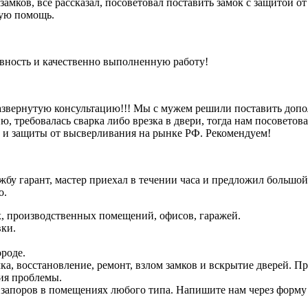
 замков, все рассказал, посоветовал поставить замок с защитой 
рую помощь.
ивность и качественно выполненную работу!
азвернутую консультацию!!! Мы с мужем решили поставить допо
, требовалась сварка либо врезка в двери, тогда нам посоветова
и и защиты от высверливания на рынке РФ. Рекомендуем!
бу гарант, мастер приехал в течении часа и предложил большой
о.
х, производственных помещений, офисов, гаражей.
вки.
роде.
мка, восстановление, ремонт, взлом замков и вскрытие дверей. 
ия проблемы.
запоров в помещениях любого типа. Напишите нам через форму о