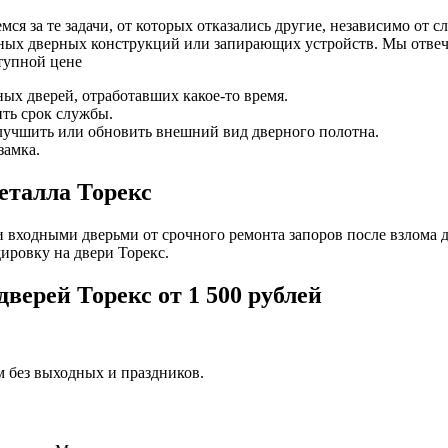
я за те задачи, от которых отказались другие, независимо от сл
ных дверных конструкций или запирающих устройств. Мы отвеча
тупной цене
ых дверей, отработавших какое-то время.
ить срок службы.
лучшить или обновить внешний вид дверного полотна.
замка.
еталла Торекс
 входными дверьми от срочного ремонта запоров после взлома 
дировку на двери Торекс.
верей Торекс от 1 500 рублей
м без выходных и праздников.