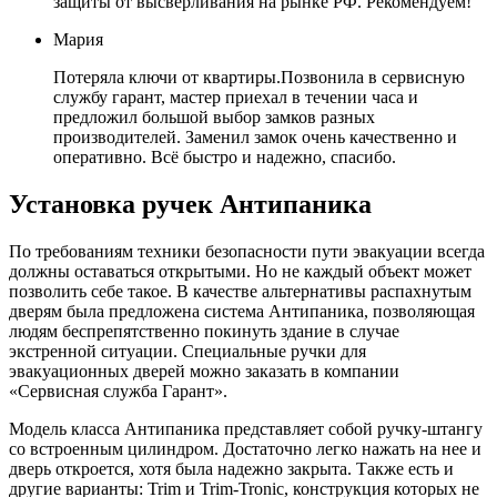
защиты от высверливания на рынке РФ. Рекомендуем!
Мария
Потеряла ключи от квартиры.Позвонила в сервисную
службу гарант, мастер приехал в течении часа и
предложил большой выбор замков разных
производителей. Заменил замок очень качественно и
оперативно. Всё быстро и надежно, спасибо.
Установка ручек Антипаника
По требованиям техники безопасности пути эвакуации всегда
должны оставаться открытыми. Но не каждый объект может
позволить себе такое. В качестве альтернативы распахнутым
дверям была предложена система Антипаника, позволяющая
людям беспрепятственно покинуть здание в случае
экстренной ситуации. Специальные ручки для
эвакуационных дверей можно заказать в компании
«Сервисная служба Гарант».
Модель класса Антипаника представляет собой ручку-штангу
со встроенным цилиндром. Достаточно легко нажать на нее и
дверь откроется, хотя была надежно закрыта. Также есть и
другие варианты: Trim и Trim-Tronic, конструкция которых не